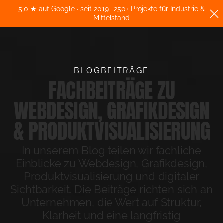
5,0 ★ auf Google · seit 2019 · 250+ Projekte für Industrie &
Mittelstand
BLOGBEITRÄGE
FACHBEITRÄGE ZU
WEBDESIGN, GRAFIKDESIGN
& PRODUKTVISUALISIERUNG
In unserem Blog teilen wir fachliche
Einblicke zu Webdesign, Grafikdesign,
Produktvisualisierung und digitaler
Sichtbarkeit. Die Beiträge richten sich an
Unternehmen, die Wert auf Struktur,
Klarheit und eine langfristig