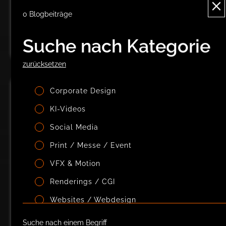
zeigt, welche strukturellen und strategischen
Faktoren jetzt wirklich zählen.
0
Blogbeiträge
mehr erfahren
Suche nach Kategorie
zurücksetzen
Corporate Design
KI-Videos
Social Media
Print / Messe / Event
VFX & Motion
Renderings / CGI
Websites / Webdesign
Designtrends 2026 – Zwi­schen Tech­
Suche nach einem Begriff