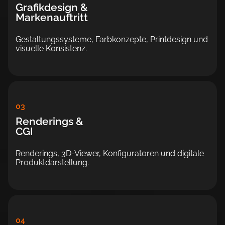
Grafikdesign &
Markenauftritt
Gestaltungs­­systeme, Farb­­konzepte, Print­de­sign und
visuelle Kon­sis­tenz.
03
Renderings &
CGI
Renderings, 3D-Viewer, Kon­fi­guratoren und di­gitale
Produkt­dar­stellung.
04