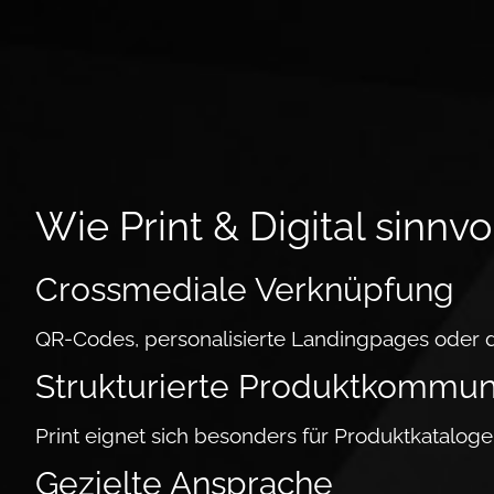
Wie Print & Di­gi­tal sinnv
Crossmediale Ver­knüpfung
QR-Codes, per­so­na­lisierte Landingpages oder d
Strukturierte Pro­dukt­kom­mu­ni
Print eignet sich be­son­ders für Pro­dukt­katal
Gezielte Ansprache