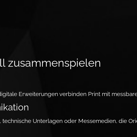
oll zu­sam­men­spielen
igitale Er­wei­te­rungen verbinden Print mit messbar
­ka­tion
oge, technische Unterlagen oder Messemedien, die Ori