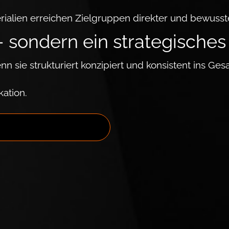
rialien erreichen Ziel­gruppen direkter und be­wuss
 – son­dern ein stra­te­gisch­
 sie strukturiert konzipiert und konsistent ins Ge
kation.