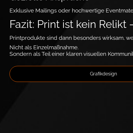
Exklusive Mailings oder hochwertige Event­ma­te
Fazit: Print ist kein Relikt
Printprodukte sind dann besonders wirksam, wenn
Nicht als Einzel­maß­nah­me.
Son­dern als Teil einer klaren visuellen Kom­mu­ni­
Grafikdesign