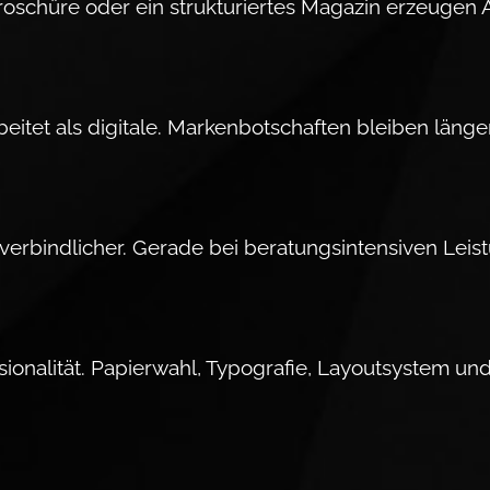
­schüre oder ein struk­tu­riertes Magazin er­zeu­gen A
i­tet als digitale. Mar­ken­bot­schaften bleiben län­g
 verbindlicher. Gerade bei beratungsintensiven Leis
s­sionalität. Papierwahl, Ty­po­grafie, Layoutsystem u