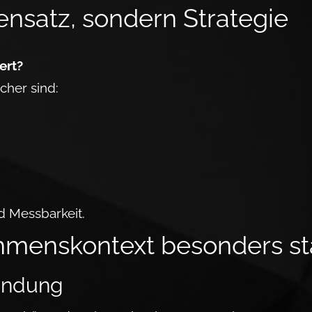
ensatz, son­dern Stra­tegie
ert?
cher sind:
nd Messbarkeit.
mens­kontext beson­ders st
Bindung