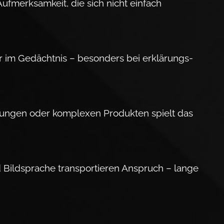
uf­merk­sam­keit, die sich nicht einfach
er im Gedächtnis – be­sonders bei er­klä­rungs­
­tungen oder kom­plexen Produkten spielt das
nd Bildsprache trans­por­tieren Anspruch – lange