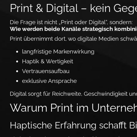
Print & Digital – kein Ge­g
Die Frage ist nicht „Print oder Digital“, sondern:
Wie werden beide Ka­näle strategisch kom­bini
Print übernimmt dort, wo di­gitale Medien schwä­
langfristige Mar­ken­wirkung
Haptik & Wertigkeit
Vertrauensaufbau
exklusive Ansprache
Digital sorgt für Reich­weite, Ge­schwin­digkeit u
Warum Print im Unter­neh
Haptische Erfahrung schafft 