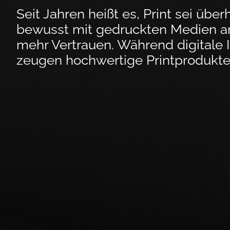
Seit Jahren heißt es, Print sei über
bewusst mit gedruckten Medien ar
mehr Vertrauen. Während digi­tale 
zeu­gen hochwertige Print­pro­dukt