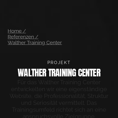
Home /
Referenzen /
Walther Training Center
PROJEKT
WALTHER TRAINING CENTER
Für das Walther Training Center
entwickelten wir eine eigenständige
Website, die Professionalität, Struktur
und Seriosität vermittelt. Das
Trainingsumfeld richtet sich an eine
anspruchsvolle Zielgruppe.